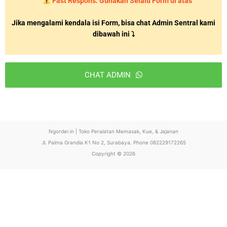
Fast Respons: Gunakan Selalu Form di atas
Jika mengalami kendala isi Form, bisa chat Admin Sentral kami
dibawah ini ⤵
CHAT ADMIN
T
h
i
Ngorder.in | Toko Peralatan Memasak, Kue, & Jajanan
s
Jl. Palma Grandia K1 No 2, Surabaya. Phone 082229172265
f
Copyright © 2026
i
e
l
d
s
h
o