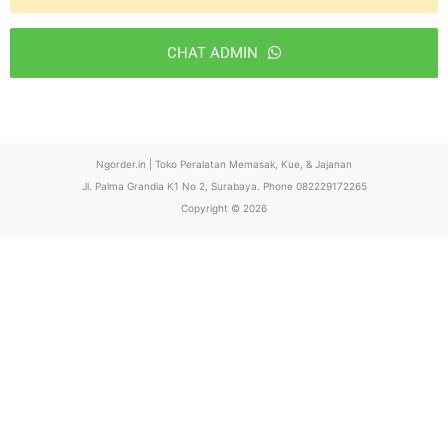
CHAT ADMIN
T
h
i
Ngorder.in | Toko Peralatan Memasak, Kue, & Jajanan
s
Jl. Palma Grandia K1 No 2, Surabaya. Phone 082229172265
f
Copyright © 2026
i
e
l
d
s
h
o
u
l
d
b