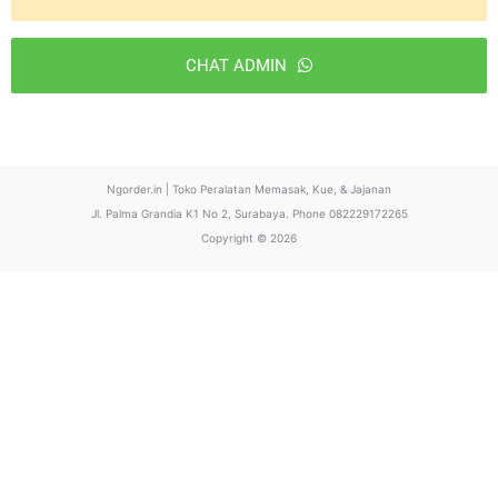
CHAT ADMIN
T
h
i
Ngorder.in | Toko Peralatan Memasak, Kue, & Jajanan
s
Jl. Palma Grandia K1 No 2, Surabaya. Phone 082229172265
f
Copyright © 2026
i
e
l
d
s
h
o
u
l
d
b