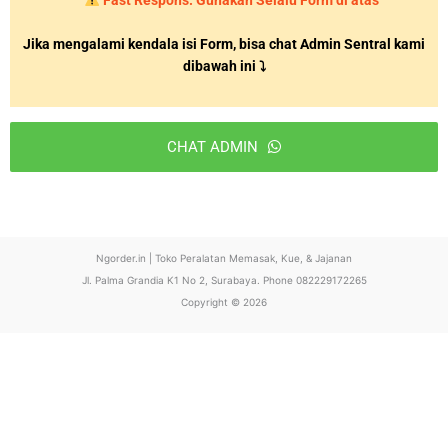
Jika mengalami kendala isi Form, bisa chat Admin Sentral kami
dibawah ini ⤵
CHAT ADMIN
T
h
i
Ngorder.in | Toko Peralatan Memasak, Kue, & Jajanan
s
Jl. Palma Grandia K1 No 2, Surabaya. Phone 082229172265
f
Copyright © 2026
i
e
l
d
s
h
o